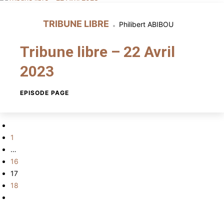
TRIBUNE LIBRE
Philibert ABIBOU
Tribune libre – 22 Avril
2023
EPISODE PAGE
1
Pagination
…
des
16
17
publications
18