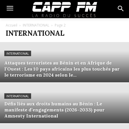
Accueil
INTERNATIONAL
Page 2
INTERNATIONAL
INTERNATIONAL
Attaques terroristes au Bénin et en Afrique de
l’Ouest : Les 10 pays africains les plus touchés par
le terrorisme en 2024 selon le...
INTERNATIONAL
Défis liés aux droits humains au Bénin : Le
manifeste d’engagements (2026–2033) pour
Amnesty International