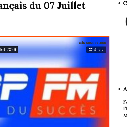
nçais du 07 Juillet
C
A
F
l
M