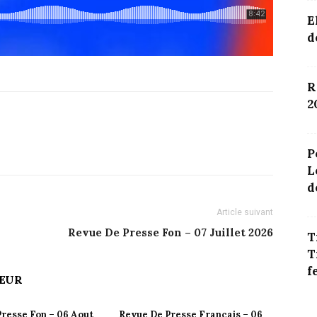
E
d
R
2
P
L
d
Article suivant
Revue De Presse Fon – 07 Juillet 2026
T
T
f
TEUR
resse Fon – 06 Aout
Revue De Presse Français – 06