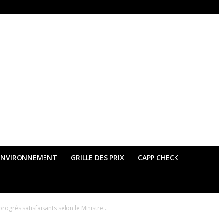
ENVIRONNEMENT
GRILLE DES PRIX
CAPP CHECK
rogrès satisfaisants selon le Ministre...