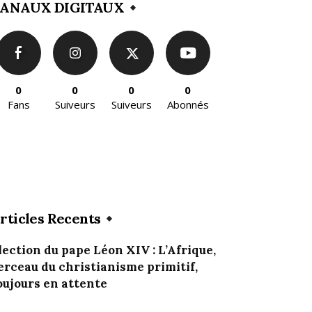
ANAUX DIGITAUX
0
0
0
0
Fans
Suiveurs
Suiveurs
Abonnés
rticles Recents
lection du pape Léon XIV : L’Afrique,
erceau du christianisme primitif,
oujours en attente