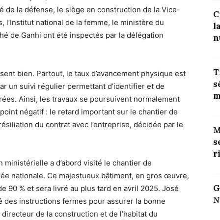
té de la défense, le siège en construction de la Vice-
C
 l’Institut national de la femme, le ministère du
l
ché de Ganhi ont été inspectés par la délégation
n
T
sent bien. Partout, le taux d’avancement physique est
s
par un suivi régulier permettant d’identifier et de
m
rées. Ainsi, les travaux se poursuivent normalement
point négatif : le retard important sur le chantier de
 résiliation du contrat avec l’entreprise, décidée par le
M
s
r
ministérielle a d’abord visité le chantier de
lée nationale. Ce majestueux bâtiment, en gros œuvre,
G
 90 % et sera livré au plus tard en avril 2025. José
N
né des instructions fermes pour assurer la bonne
irecteur de la construction et de l’habitat du