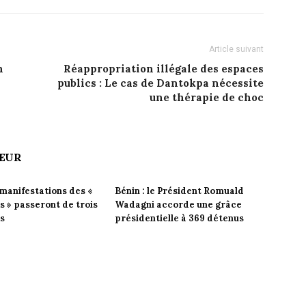
Article suivant
n
Réappropriation illégale des espaces
publics : Le cas de Dantokpa nécessite
une thérapie de choc
TEUR
 manifestations des «
Bénin : le Président Romuald
 » passeront de trois
Wadagni accorde une grâce
rs
présidentielle à 369 détenus