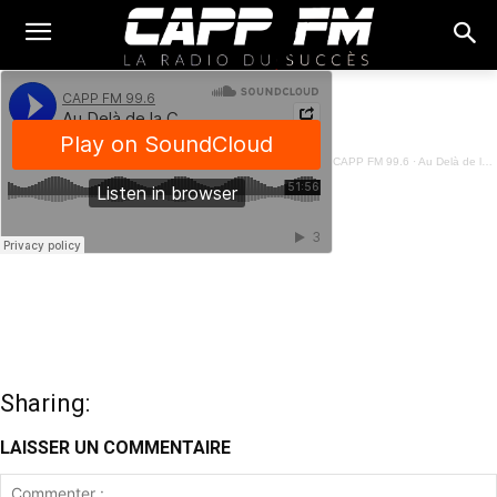
CAPP FM 99.6
·
Au Delà de la Chronique - Le passé le socle du présent et du future - 25 Avril 2024
Sharing:
LAISSER UN COMMENTAIRE