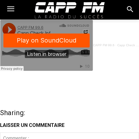
CAPP FM 99.6
·
Capp Check Info Goun - Code Foncier et Domanial - 23 Janvier 2023
Sharing:
LAISSER UN COMMENTAIRE