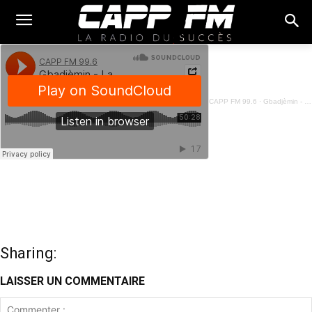
CAPP FM 99.6
·
Gbadjèmin - La Situation Au Niger Et Ses Corrolaires - 09 Août 2023
Sharing:
LAISSER UN COMMENTAIRE