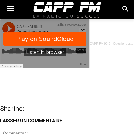
CAPP FM 99.6
·
Questions actuelles - Ousmane Aledji - 02 Févier 2024
Sharing:
LAISSER UN COMMENTAIRE