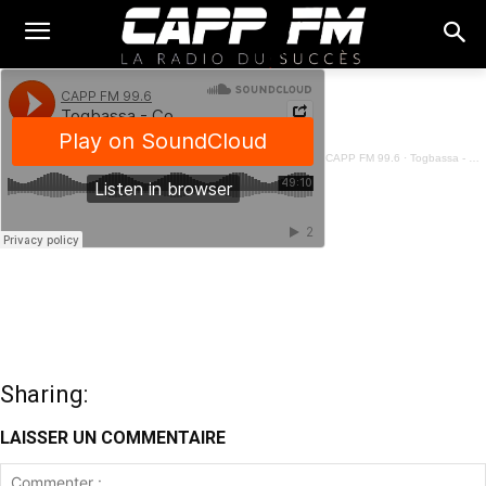
CAPP FM 99.6
·
Togbassa - Conseils aux candidats et parents d'élèves des examens de fin d'année - 26 Mai 2023
Sharing:
LAISSER UN COMMENTAIRE