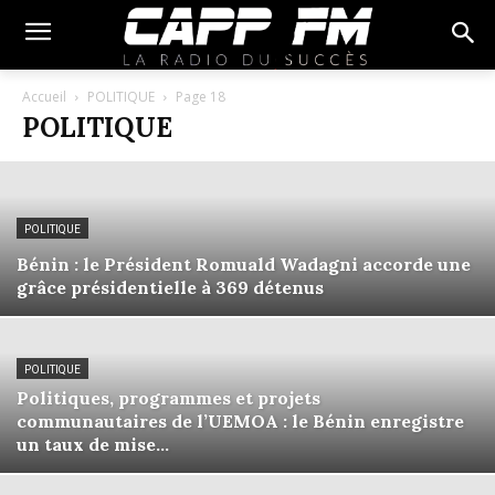
Accueil
POLITIQUE
Page 18
POLITIQUE
POLITIQUE
Bénin : le Président Romuald Wadagni accorde une
grâce présidentielle à 369 détenus
POLITIQUE
Politiques, programmes et projets
communautaires de l’UEMOA : le Bénin enregistre
un taux de mise...