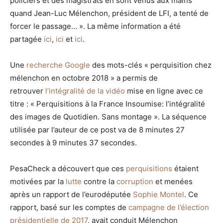
policiers et des magistrats en sont venus aux mains
quand
Jean-Luc Mélenchon
, président de LFI, a tenté de
forcer le passage… ». La même information a été
partagée
ici
,
ici
et
ici
.
Une
recherche Google
des mots-clés « perquisition chez
mélenchon en octobre 2018 » a permis de
retrouver
l’intégralité de la vidéo
mise en ligne avec ce
titre : « Perquisitions à la France Insoumise: l’intégralité
des images de Quotidien. Sans montage ». La séquence
utilisée par l’auteur de ce post va de 8 minutes 27
secondes à 9 minutes 37 secondes.
PesaCheck a découvert que ces
perquisitions
étaient
motivées par la
lutte
contre la
corruption
et menées
après un rapport de l’eurodéputée
Sophie Montel
. Ce
rapport, basé sur les comptes de
campagne de l’élection
présidentielle de 2017
, avait conduit Mélenchon