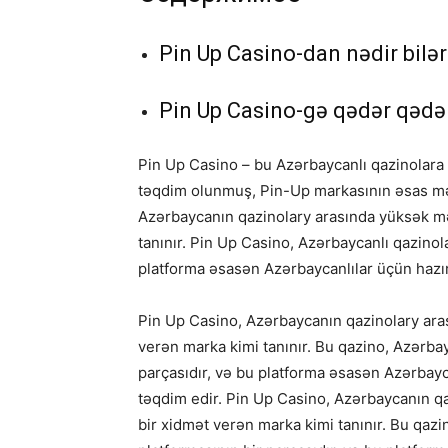
Pin Up Casino-dan nədir bilər
Pin Up Casino-gə qədər qəd
Pin Up Casino – bu Azərbaycanlı qazinolara
təqdim olunmuş, Pin-Up markasının əsas mər
Azərbaycanın qazinolary arasında yüksək mə
tanınır. Pin Up Casino, Azərbaycanlı qazinola
platforma əsasən Azərbaycanlılar üçün hazır
Pin Up Casino, Azərbaycanın qazinolary ara
verən marka kimi tanınır. Bu qazino, Azərbay
parçasıdır, və bu platforma əsasən Azərbayc
təqdim edir. Pin Up Casino, Azərbaycanın q
bir xidmət verən marka kimi tanınır. Bu qazi