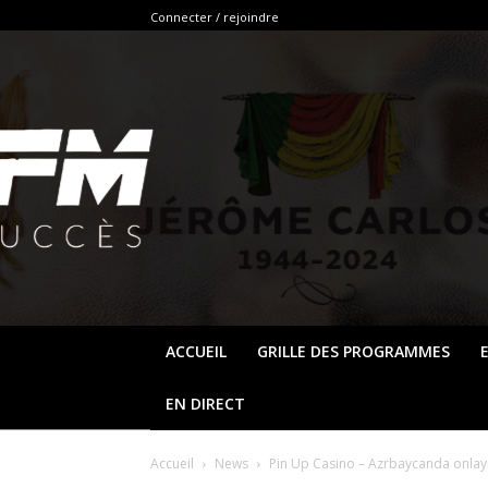
Connecter / rejoindre
ACCUEIL
GRILLE DES PROGRAMMES
EN DIRECT
Accueil
News
Pin Up Casino – Azrbaycanda onlayn