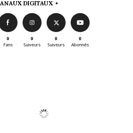
ANAUX DIGITAUX
0
0
0
0
Fans
Suiveurs
Suiveurs
Abonnés