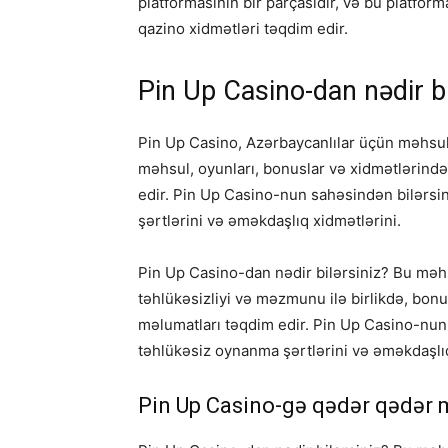
platformasının bir parçasıdır, və bu platfo
qazino xidmətləri təqdim edir.
Pin Up Casino-dan nədir bi
Pin Up Casino, Azərbaycanlılar üçün məhsul 
məhsul, oyunları, bonuslar və xidmətlərind
edir. Pin Up Casino-nun sahəsindən bilərsin
şərtlərini və əməkdaşlıq xidmətlərini.
Pin Up Casino-dan nədir bilərsiniz? Bu məh
təhlükəsizliyi və məzmunu ilə birlikdə, bon
məlumatları təqdim edir. Pin Up Casino-nun 
təhlükəsiz oynanma şərtlərini və əməkdaşlıq
Pin Up Casino-gə qədər qədər