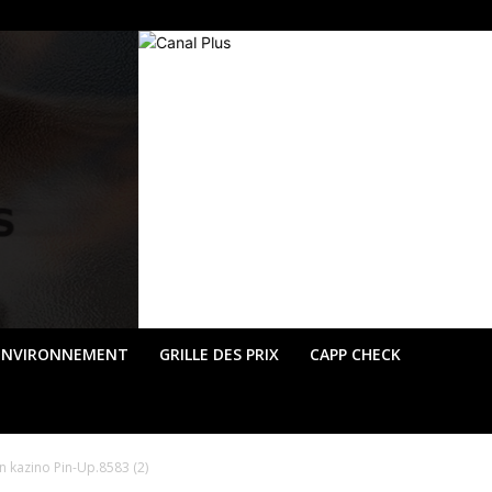
ENVIRONNEMENT
GRILLE DES PRIX
CAPP CHECK
 kazino Pin-Up.8583 (2)