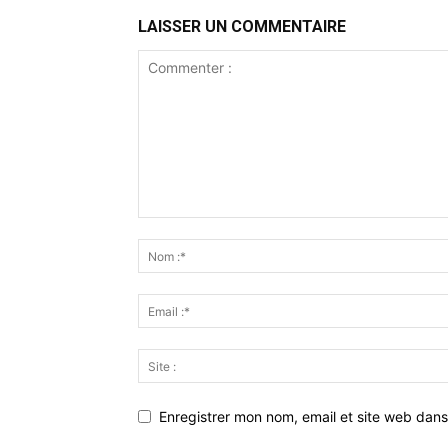
LAISSER UN COMMENTAIRE
Enregistrer mon nom, email et site web dans