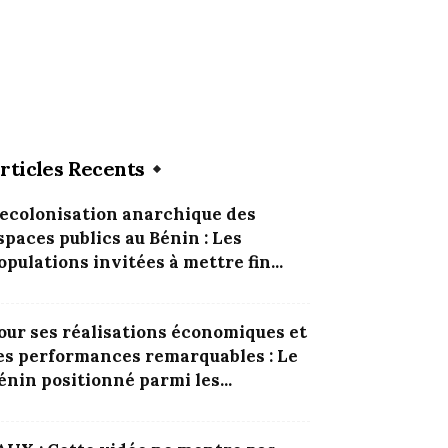
rticles Recents
ecolonisation anarchique des
spaces publics au Bénin : Les
opulations invitées à mettre fin...
our ses réalisations économiques et
es performances remarquables : Le
énin positionné parmi les...