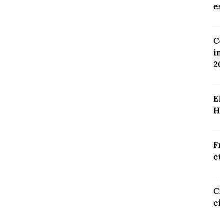
e
C
i
2
E
H
F
e
C
c