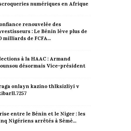
scroqueries numériques en Afrique
onfiance renouvelée des
nvestisseurs : Le Bénin lève plus de
0 milliards de FCFA...
lections à la HAAC : Armand
ounsou désormais Vice-président
raga onlayn kazino thlksizliyi v
tibarll.7257
rise entre le Bénin et le Niger : les
inq Nigériens arrêtés à Sèmè...