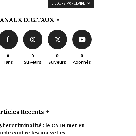
7 JOURS POPULAIRE
ANAUX DIGITAUX
0
0
0
0
Fans
Suiveurs
Suiveurs
Abonnés
rticles Recents
ybercriminalité : le CNIN met en
arde contre les nouvelles