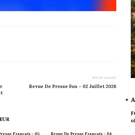
Article suivant
r
Revue De Presse Fon – 02 Juillet 2026
et
A
F
TEUR
of
resse Français – 05
Revue De Presse Français – 04