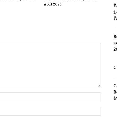
Août 2026
É
1
l
B
a
20
C
C
B
é