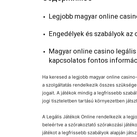
Legjobb magyar online casin
Engedélyek és szabályok az 
Magyar online casino legáli
kapcsolatos fontos informá
Ha keresed a legjobb magyar online casino-t
a szolgáltatás rendelkezik összes szükséges
jogait. A játékok mindig a legfrissebb szabá
jogi tiszteletben tartású környezetben játsz
A Legális Játékok Online rendelkezik a legj
beleértve a szórakoztató szórakozási játék
játékot a legfrissebb szabályok alapján játs