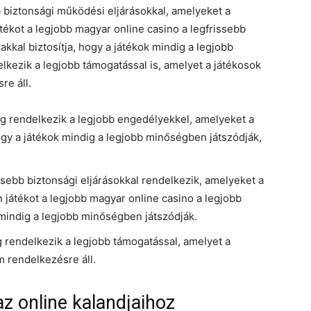
 biztonsági működési eljárásokkal, amelyeket a
átékot a legjobb magyar online casino a legfrissebb
akkal biztosítja, hogy a játékok mindig a legjobb
lkezik a legjobb támogatással is, amelyet a játékosok
re áll.
g rendelkezik a legjobb engedélyekkel, amelyeket a
hogy a játékok mindig a legjobb minőségben játszódják,
ssebb biztonsági eljárásokkal rendelkezik, amelyeket a
n játékot a legjobb magyar online casino a legjobb
k mindig a legjobb minőségben játszódják.
rendelkezik a legjobb támogatással, amelyet a
m rendelkezésre áll.
z online kalandjaihoz