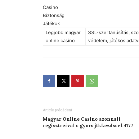
Casino
Biztonság
Játékok
Legjobb magyar
SSL-szertanúsítás, szo
online casino
védelem, játékos adat
Article précédent
Magyar Online Casino azonnali
regisztrcival s gyors jtkkezdssel.4177