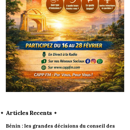
Articles Recents
Bénin : les grandes décisions du conseil des