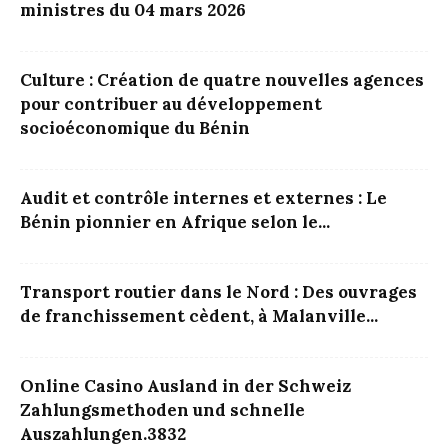
ministres du 04 mars 2026
Culture : Création de quatre nouvelles agences
pour contribuer au développement
socioéconomique du Bénin
Audit et contrôle internes et externes : Le
Bénin pionnier en Afrique selon le...
Transport routier dans le Nord : Des ouvrages
de franchissement cèdent, à Malanville...
Online Casino Ausland in der Schweiz
Zahlungsmethoden und schnelle
Auszahlungen.3832