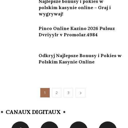
Najlepsze bonusy i pokies w
polskim kasynie online – Graj i
wygrywaj!
Pinco Online Kazino 2026 Pulsuz
Dvriyylr v Promolar.4984
Odkryj Najlepsze Bonusy i Pokies w
Polskim Kasynie Online
1
2
3
CANAUX DIGITAUX