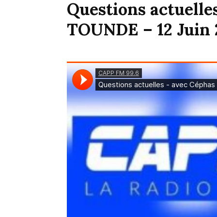
Questions actuelle
TOUNDE – 12 Juin 