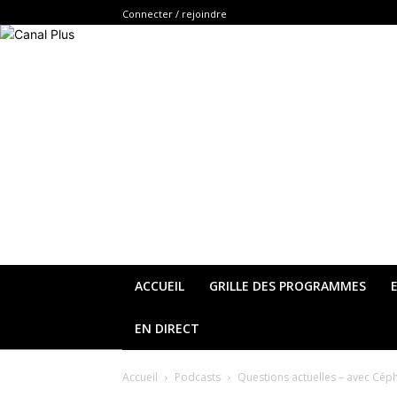
Connecter / rejoindre
ACCUEIL
GRILLE DES PROGRAMMES
EN DIRECT
Accueil
Podcasts
Questions actuelles – avec Cép