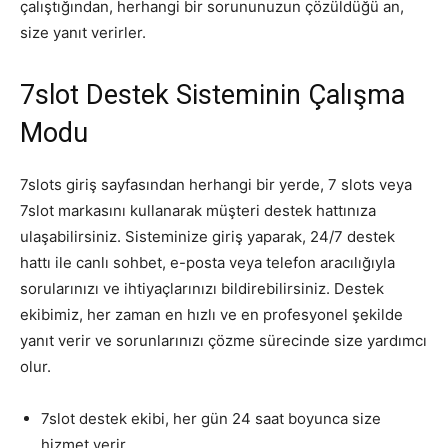
çalıştığından, herhangi bir sorununuzun çözüldüğü an,
size yanıt verirler.
7slot Destek Sisteminin Çalışma
Modu
7slots giriş sayfasından herhangi bir yerde, 7 slots veya
7slot markasını kullanarak müşteri destek hattınıza
ulaşabilirsiniz. Sisteminize giriş yaparak, 24/7 destek
hattı ile canlı sohbet, e-posta veya telefon aracılığıyla
sorularınızı ve ihtiyaçlarınızı bildirebilirsiniz. Destek
ekibimiz, her zaman en hızlı ve en profesyonel şekilde
yanıt verir ve sorunlarınızı çözme sürecinde size yardımcı
olur.
7slot destek ekibi, her gün 24 saat boyunca size
hizmet verir.