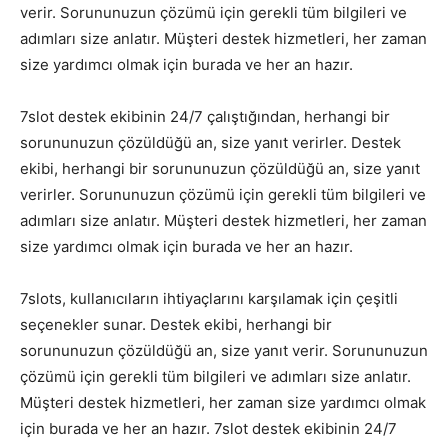
verir. Sorununuzun çözümü için gerekli tüm bilgileri ve
adımları size anlatır. Müşteri destek hizmetleri, her zaman
size yardımcı olmak için burada ve her an hazır.
7slot destek ekibinin 24/7 çalıştığından, herhangi bir
sorununuzun çözüldüğü an, size yanıt verirler. Destek
ekibi, herhangi bir sorununuzun çözüldüğü an, size yanıt
verirler. Sorununuzun çözümü için gerekli tüm bilgileri ve
adımları size anlatır. Müşteri destek hizmetleri, her zaman
size yardımcı olmak için burada ve her an hazır.
7slots, kullanıcıların ihtiyaçlarını karşılamak için çeşitli
seçenekler sunar. Destek ekibi, herhangi bir
sorununuzun çözüldüğü an, size yanıt verir. Sorununuzun
çözümü için gerekli tüm bilgileri ve adımları size anlatır.
Müşteri destek hizmetleri, her zaman size yardımcı olmak
için burada ve her an hazır. 7slot destek ekibinin 24/7