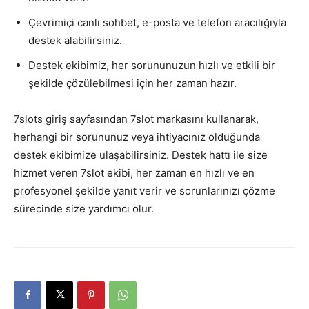
Çevrimiçi canlı sohbet, e-posta ve telefon aracılığıyla
destek alabilirsiniz.
Destek ekibimiz, her sorununuzun hızlı ve etkili bir
şekilde çözülebilmesi için her zaman hazır.
7slots giriş sayfasından 7slot markasını kullanarak,
herhangi bir sorununuz veya ihtiyacınız olduğunda
destek ekibimize ulaşabilirsiniz. Destek hattı ile size
hizmet veren 7slot ekibi, her zaman en hızlı ve en
profesyonel şekilde yanıt verir ve sorunlarınızı çözme
sürecinde size yardımcı olur.