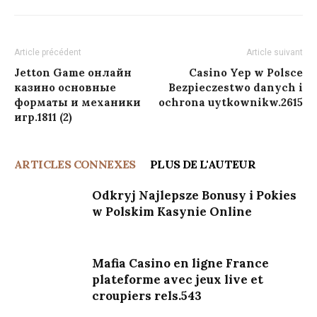
Article précédent
Article suivant
Jetton Game онлайн
Casino Yep w Polsce
казино основные
Bezpieczestwo danych i
форматы и механики
ochrona uytkownikw.2615
игр.1811 (2)
ARTICLES CONNEXES
PLUS DE L'AUTEUR
Odkryj Najlepsze Bonusy i Pokies
w Polskim Kasynie Online
Mafia Casino en ligne France
plateforme avec jeux live et
croupiers rels.543