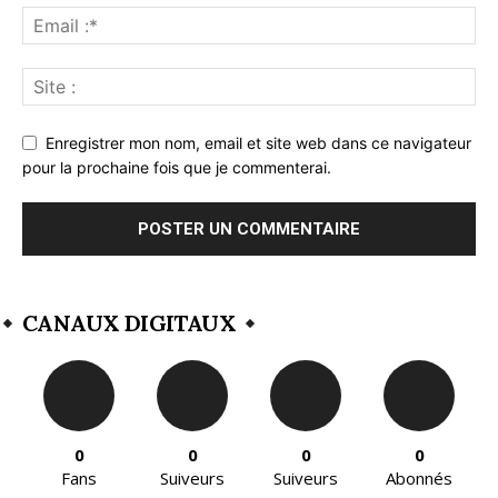
Enregistrer mon nom, email et site web dans ce navigateur
pour la prochaine fois que je commenterai.
CANAUX DIGITAUX
0
0
0
0
Fans
Suiveurs
Suiveurs
Abonnés