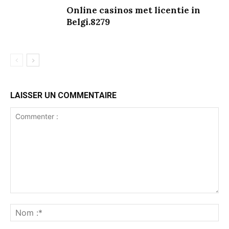
Online casinos met licentie in
Belgi.8279
LAISSER UN COMMENTAIRE