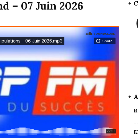
d – 07 Juin 2026
C
A
R
E