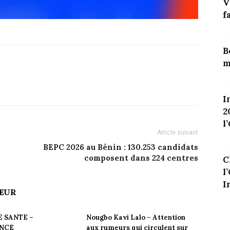
V
f
B
m
I
2
l
Article suivant
BEPC 2026 au Bénin : 130.253 candidats
composent dans 224 centres
C
l
I
TEUR
 SANTE –
Nougbo Kavi Lalo – Attention
ANCE
aux rumeurs qui circulent sur