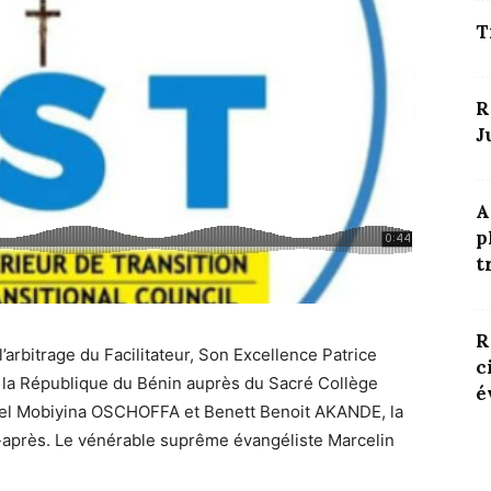
T
R
J
A
p
t
R
’arbitrage du Facilitateur, Son Excellence
Patrice
c
 la
République du Bénin
auprès du
Sacré Collège
é
l Mobiyina
OSCHOFFA et Benett Benoit AKANDE, la
i-après. Le vénérable suprême évangéliste Marcelin