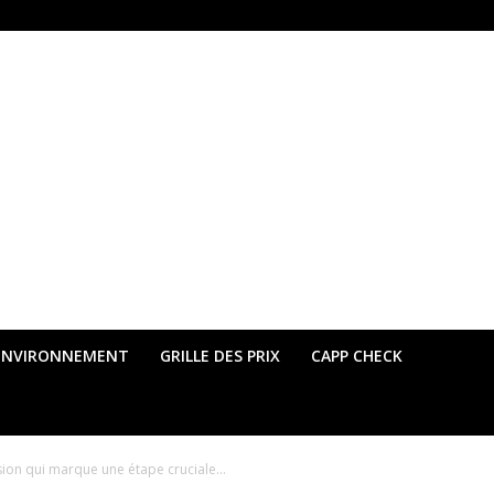
ENVIRONNEMENT
GRILLE DES PRIX
CAPP CHECK
sion qui marque une étape cruciale...