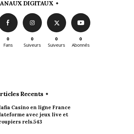
ANAUX DIGITAUX
0
0
0
0
Fans
Suiveurs
Suiveurs
Abonnés
rticles Recents
afia Casino en ligne France
lateforme avec jeux live et
roupiers rels.543