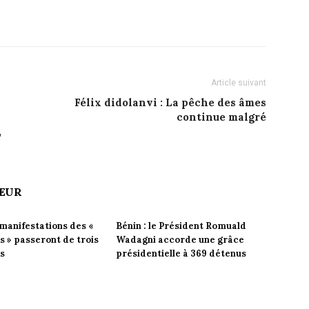
Article suivant
Félix didolanvi : La pêche des âmes
continue malgré
,
TEUR
 manifestations des «
Bénin : le Président Romuald
 » passeront de trois
Wadagni accorde une grâce
rs
présidentielle à 369 détenus