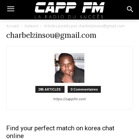
Accueil
Auteurs
Articles postés par charbelzinsou@gmail.com
charbelzinsou@gmail.com
285 ARTICLES
0 Commentaires
https://cappfm.com
Find your perfect match on korea chat
online