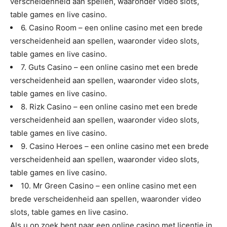
verscheidenheid aan spellen, waaronder video slots,
table games en live casino.
6. Casino Room – een online casino met een brede
verscheidenheid aan spellen, waaronder video slots,
table games en live casino.
7. Guts Casino – een online casino met een brede
verscheidenheid aan spellen, waaronder video slots,
table games en live casino.
8. Rizk Casino – een online casino met een brede
verscheidenheid aan spellen, waaronder video slots,
table games en live casino.
9. Casino Heroes – een online casino met een brede
verscheidenheid aan spellen, waaronder video slots,
table games en live casino.
10. Mr Green Casino – een online casino met een
brede verscheidenheid aan spellen, waaronder video
slots, table games en live casino.
Als u op zoek bent naar een online casino met licentie in