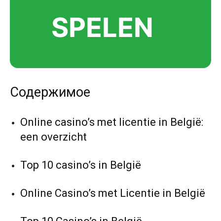
SPELEN
Содержимое
Online casino’s met licentie in België:
een overzicht
Top 10 casino’s in België
Online Casino’s met Licentie in België