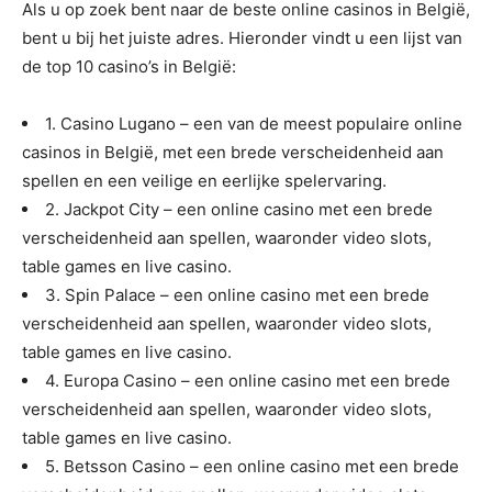
Als u op zoek bent naar de beste online casinos in België,
bent u bij het juiste adres. Hieronder vindt u een lijst van
de top 10 casino’s in België:
1. Casino Lugano – een van de meest populaire online
casinos in België, met een brede verscheidenheid aan
spellen en een veilige en eerlijke spelervaring.
2. Jackpot City – een online casino met een brede
verscheidenheid aan spellen, waaronder video slots,
table games en live casino.
3. Spin Palace – een online casino met een brede
verscheidenheid aan spellen, waaronder video slots,
table games en live casino.
4. Europa Casino – een online casino met een brede
verscheidenheid aan spellen, waaronder video slots,
table games en live casino.
5. Betsson Casino – een online casino met een brede