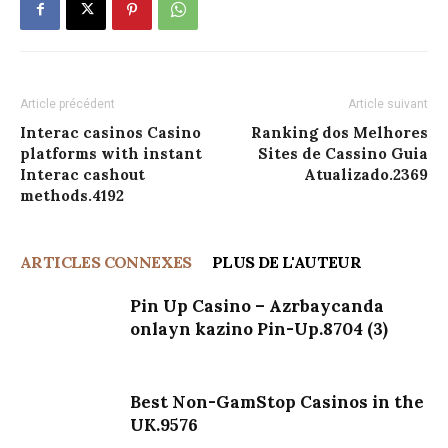
Article précédent
Article suivant
Interac casinos Casino
Ranking dos Melhores
platforms with instant
Sites de Cassino Guia
Interac cashout
Atualizado.2369
methods.4192
ARTICLES CONNEXES
PLUS DE L'AUTEUR
Pin Up Casino – Azrbaycanda
onlayn kazino Pin-Up.8704 (3)
Best Non-GamStop Casinos in the
UK.9576