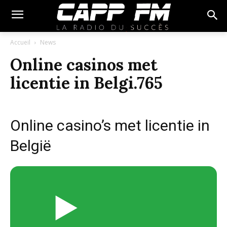
Accueil
News
Online casinos met
licentie in Belgi.765
Online casino’s met licentie in
België
▶️