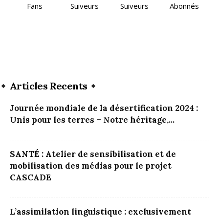
Fans
Suiveurs
Suiveurs
Abonnés
Articles Recents
Journée mondiale de la désertification 2024 :
Unis pour les terres – Notre héritage,...
SANTÉ : Atelier de sensibilisation et de
mobilisation des médias pour le projet
CASCADE
L’assimilation linguistique : exclusivement