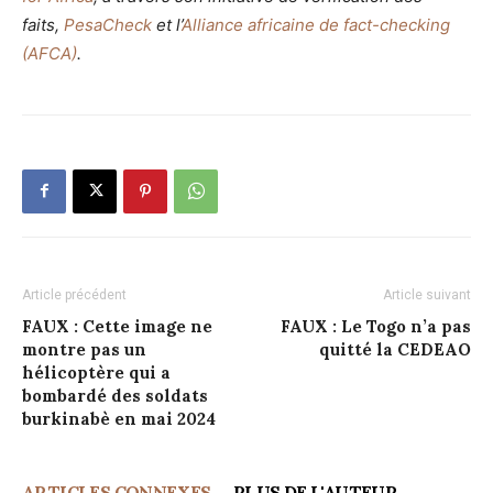
faits,
PesaCheck
et l’
Alliance africaine de fact-checking
(AFCA)
.
Article précédent
Article suivant
FAUX : Cette image ne
FAUX : Le Togo n’a pas
montre pas un
quitté la CEDEAO
hélicoptère qui a
bombardé des soldats
burkinabè en mai 2024
ARTICLES CONNEXES
PLUS DE L'AUTEUR