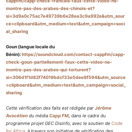
cappfm/capp-check-francais-faux-cette-video-ne-
montre-pas-des-arabes-des-chinois-et?
si=3d9a0c75ac7e49739b6e28ea3c9a992e&utm_sour
ce=clipboard&utm_medium=text&utm_campaign=soci
al_sharing
Goun (langue locale du
Bénin):
https://soundcloud.com/contact-cappfm/capp-
check-goun-partiellement-faux-cette-video-ne-
montre-pas-des-arabes-qui-torturent?
si=306d1f1d82f74019bdcf33e5dee9f594&utm_source
=clipboard&utm_medium=text&utm_campaign=social_
sharing
Cette vérification des faits est rédigée par
Jérôme
Avocètien
du
média
Capp FM
,
dans le cadre du
programme projet GEC Disinfo, avec le soutien de
Code
for Africa
, à travers son initiative de vérification des